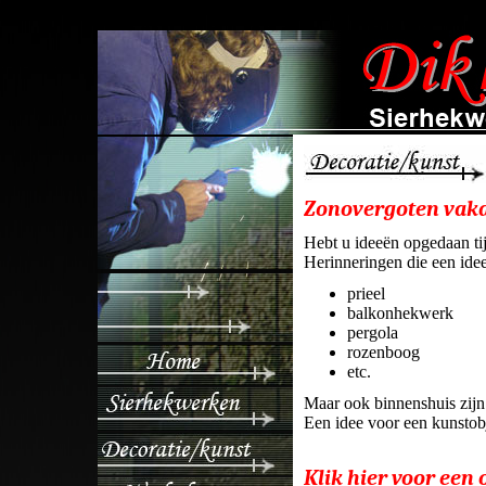
/* lightboxscript */
Zonovergoten vaka
Hebt u ideeën opgedaan tij
Herinneringen die een ide
prieel
balkonhekwerk
pergola
rozenboog
etc.
Maar ook binnenshuis zijn
Een idee voor een kunstobj
Klik hier voor een