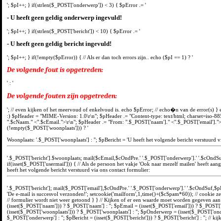
'; $pI++; } if(strlen($_POST['onderwerp']) < 3) { $pError .= '
- U heeft geen geldig onderwerp ingevuld!
'; $pI++; } if(strlen($_POST['bericht']) < 10) { $pError .= '
- U heeft geen geldig bericht ingevuld!
'; $pI++; } if(!empty($pError)) { // Als er dan toch errors zijn.. echo ($pI == 1) ? '
De volgende fout is opgetreden:
' : '
De volgende fouten zijn opgetreden:
'; // even kijken of het meervoud of enkelvoud is. echo $pError; // echo�n van de error(s) } el
:) $pHeader = "MIME-Version: 1.0\r\n"; $pHeader .= "Content-type: text/html; charset=iso-88
".$cNaam." <".$cEmail.">\r\n"; $pHeader .= "From: ".$_POST['naam']." <".$_POST['email'].">
(!empty($_POST['woonplaats'])) ? '
Woonplaats: '.$_POST['woonplaats'] : ''; $pBericht = 'U heeft het volgende bericht verstuurd v
'.$_POST['bericht'].$woonplaats; mail($cEmail,$cOndPre.' '.$_POST['onderwerp'].' '.$cOndS
if(isset($_POST['usermail'])) { // Als de persoon het vakje 'Ook naar mezelf mailen' heeft aan
heeft het volgende bericht verstuurd via ons contact formulier:
'.$_POST['bericht']; mail($_POST['email'],$cOndPre.' '.$_POST['onderwerp'].' '.$cOndSuf,$
'De e-mail is succesvol verzonden!'; setcookie('mailform',1,time()+($cSpam*60)); // cookie z
// formulier wordt niet weer getoond } } // Kijken of er een waarde moet worden gegeven aa
(isset($_POST['naam'])) ? $_POST['naam'] : ''; $pEmail = (isset($_POST['email'])) ? $_POST['e
(isset($_POST['woonplaats'])) ? $_POST['woonplaats'] : ''; $pOnderwerp = (isset($_POST['ond
$_POST['onderwerp'] : ''; $pBericht = (isset($_POST['bericht'])) ? $_POST['bericht'] : ''; // kij