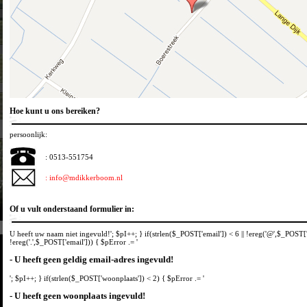
Hoe kunt u ons bereiken?
persoonlijk:
: 0513-551754
: info@mdikkerboom.nl
Of u vult onderstaand formulier in:
U heeft uw naam niet ingevuld!'; $pI++; } if(strlen($_POST['email']) < 6 || !ereg('@',$_POST['e
!ereg('.',$_POST['email'])) { $pError .= '
- U heeft geen geldig email-adres ingevuld!
'; $pI++; } if(strlen($_POST['woonplaats']) < 2) { $pError .= '
- U heeft geen woonplaats ingevuld!