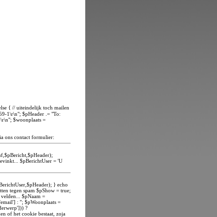
se { // uiteindelijk toch mailen
59-1\r\n"; $pHeader .= "To:
\r\n"; $woonplaats =
ia ons contact formulier:
uf,$pBericht,$pHeader);
gevinkt... $pBerichtUser = 'U
pBerichtUser,$pHeader); } echo
etten tegen spam $pShow = true;
n velden... $pNaam =
mail'] : ''; $pWoonplaats =
erwerp'])) ?
ken of het cookie bestaat, zoja