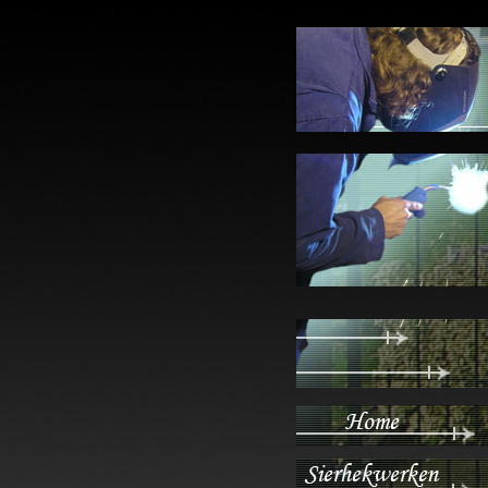
[if IE 6]
[endif]