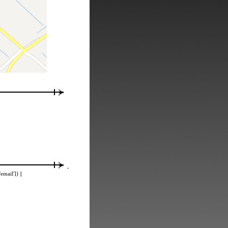
-
mail']) ||